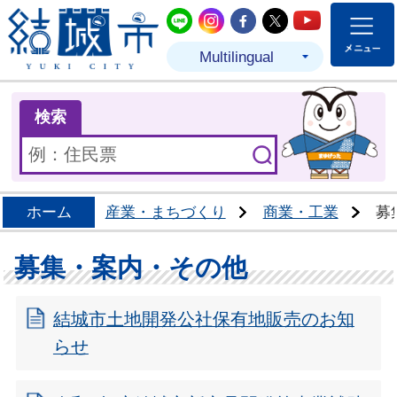
結城市公式LINE
結城市公式Instagram
結城市公式Facebo
結城市公式Twit
結城市公式
Multilingual
ま
検索
ホーム
産業・まちづくり
商業・工業
募
募集・案内・その他
結城市土地開発公社保有地販売のお知
らせ