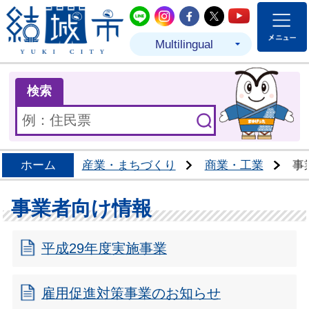
結城市公式LINE
結城市公式Instagram
結城市公式Facebo
結城市公式Twit
結城市公式
Multilingual
ま
検索
ホーム
産業・まちづくり
商業・工業
事
事業者向け情報
平成29年度実施事業
雇用促進対策事業のお知らせ