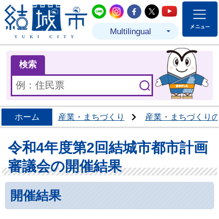
結城市公式LINE
結城市公式Instagram
結城市公式Facebo
結城市公式Twit
結城市公式
Multilingual
ま
検索
ホーム
産業・まちづくり
産業・まちづくり
令和4年度第2回結城市都市計画
審議会の開催結果
開催結果