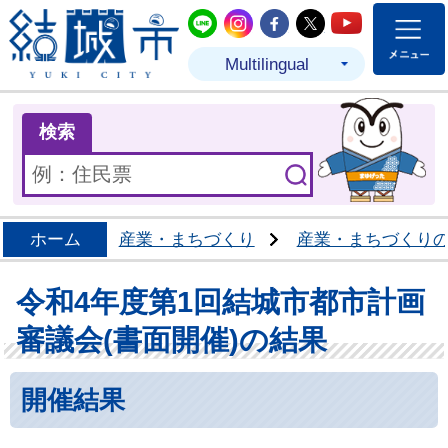
結城市公式LINE
結城市公式Instagram
結城市公式Facebo
結城市公式Twit
結城市公式
Multilingual
ま
検索
ホーム
産業・まちづくり
産業・まちづくり
令和4年度第1回結城市都市計画
審議会(書面開催)の結果
開催結果