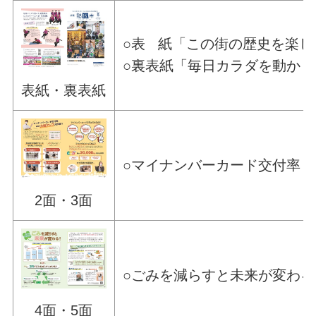
○表 紙「この街の歴史を楽
○裏表紙「毎日カラダを動か
表紙・裏表紙
○マイナンバーカード交付率
2面・3面
○ごみを減らすと未来が変わる
4面・5面