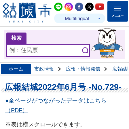
結城市公式LINE
結城市公式Instagram
結城市公式Facebo
結城市公式Twit
結城市公式
Multilingual
ま
検索
ホーム
市政情報
広報・情報発信
広報結
広報結城2022年6月号 -No.729-
●全ページがつながったデータはこちら
（PDF）
※表は横スクロールできます。