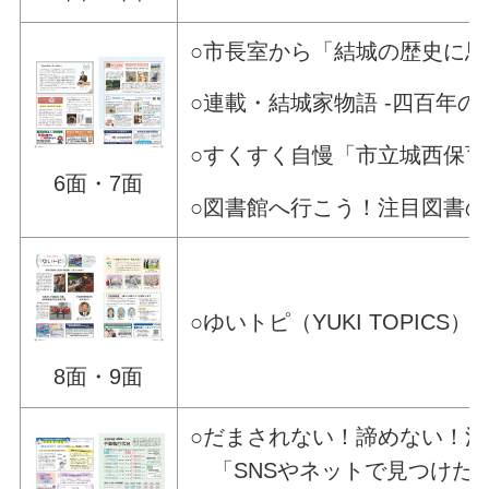
○市長室から「結城の歴史に
○連載・結城家物語 -四百年の
○すくすく自慢「市立城西保育
6面・7面
○図書館へ行こう！注目図書の
○ゆいトピ（YUKI TOPICS）
8面・9面
○だまされない！諦めない！
「SNSやネットで見つけた