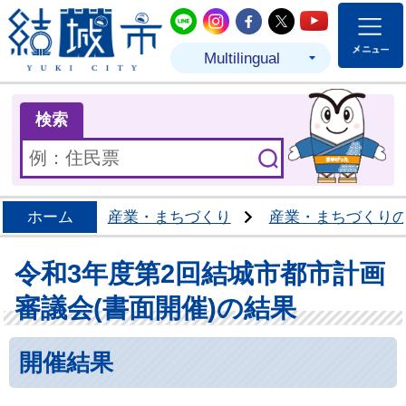
結城市公式LINE
結城市公式Instagram
結城市公式Facebo
結城市公式Twit
結城市公式
Multilingual
ま
検索
ホーム
産業・まちづくり
産業・まちづくり
令和3年度第2回結城市都市計画
審議会(書面開催)の結果
開催結果