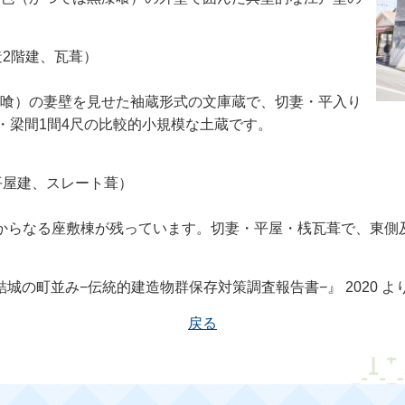
造2階建、瓦葺）
喰）の妻壁を見せた袖蔵形式の文庫蔵で、切妻・平入り
尺・梁間1間4尺の比較的小規模な土蔵です。
平屋建、スレート葺）
からなる座敷棟が残っています。切妻・平屋・桟瓦葺で、東側
結城の町並み−
伝統的建造物群保存対策調査報告書−』 2020 よ
戻る