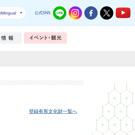
tilingual
公式SNS
結城市公式LINE
結城市公式Instagram
結城市公式Facebook
結城市公式Twi
結
ちづくり
市政情報
イベント・観光
登録有形文化財一覧へ