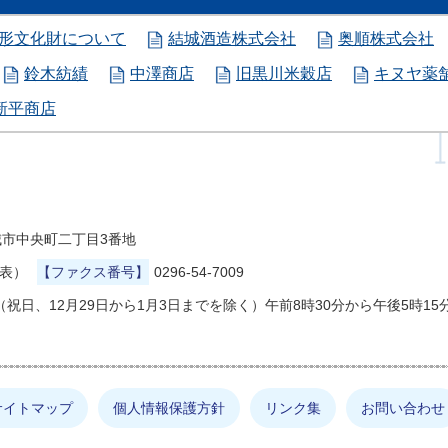
形文化財について
結城酒造株式会社
奥順株式会社
鈴木紡績
中澤商店
旧黒川米穀店
キヌヤ薬
新平商店
県結城市中央町二丁目3番地
代表）
【ファクス番号】
0296-54-7009
祝日、12月29日から1月3日までを除く）午前8時30分から午後5時15
サイトマップ
個人情報保護方針
リンク集
お問い合わせ