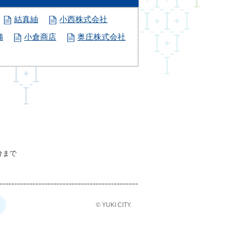
結真紬
小西株式会社
舗
小倉商店
奥庄株式会社
分まで
© YUKI CITY.