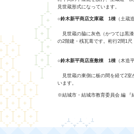
見世蔵形式になっています。
○
鈴木新平商店文庫蔵 1棟
（土蔵
見世蔵の脇に灰色（かつては黒漆
の2階建・桟瓦葺です。桁行2間1
○
鈴木新平商店座敷棟 1棟
（木造
見世蔵の東側に板の間を経て2室
います。
※結城市・結城市教育委員会 編 『