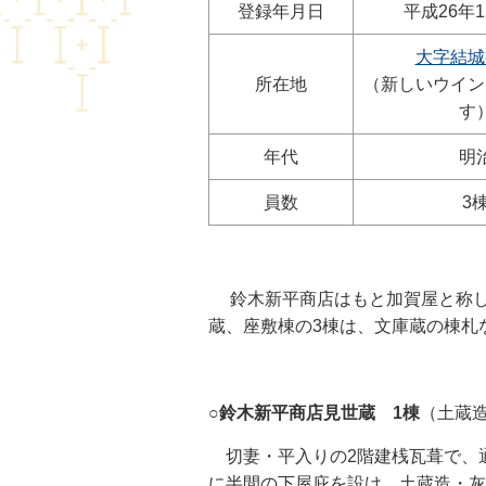
登録年月日
平成26年1
大字結城
所在地
（新しいウイン
す
年代
明
員数
3
鈴木新平商店はもと加賀屋と称し
蔵、座敷棟の3棟は、文庫蔵の棟札な
○
鈴木新平商店見世蔵 1棟
（土蔵
切妻・平入りの2階建桟瓦葺で、通
に半間の下屋庇を設け、土蔵造・灰