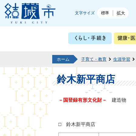
結城市公式ホームページ
文字サイズ
標準
拡大
くらし・
ホーム
子育て・教育
生涯学習
鈴木新平商店
－国登録有形文化財－
建造物
□ 鈴木新平商店