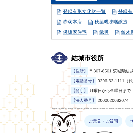
登録有形文化財一覧
登録有
赤荻本店
秋葉糀味噌醸造
保坂家住宅
武勇
鈴木
結城市役所
【住所】
〒307-8501 茨城
【電話番号】
0296-32-1111（
【開庁】
月曜日から金曜日まで（
【法人番号】
2000020082074
まゆげった
ご意見・ご質問