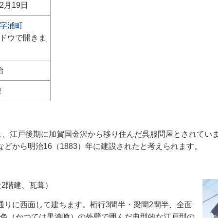
2月19日
字浦町
ドウで開きま
）
治
棟
、江戸後期に加賀国金沢から移り住んだ呉服問屋とされていま
どから明治16（1883）年に建設されたと考えられます。
造2階建、瓦葺）
りに西面して建ちます。桁行3間半・梁間2間半、全面
色（かつては黒漆喰）の外壁で囲
んだ典型的な江戸型の