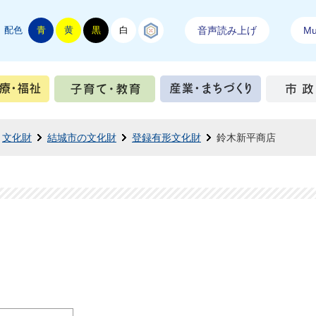
配色
青
黄
黒
白
結城紬
音声読み上げ
Mul
手続き
健康・医療・福祉
子育て・教育
産業・ま
文化財
結城市の文化財
登録有形文化財
鈴木新平商店