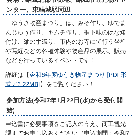
ンター、東結城駅周辺
「ゆうき物産まつり」は、みそ作り、ゆでま
んじゅう作り、キムチ作り、桐下駄のはな緒
付け、紬の手織り、市内のお寺にて行う坐禅
や写経などの各種体験や物産品の展示、販売
などを行っているイベントです！
詳細は【
令和6年度ゆうき物産まつり [PDF形
式／3.22MB]
】をご覧ください！
参加方法(令和7年1月22日(水)から受付開
始)
申込書に必要事項をご記入のうえ、商工観光
課までお申し込みください（申込期間：令和7