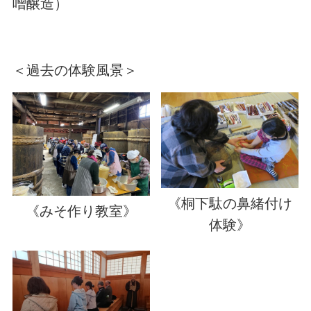
噌醸造）
＜過去の体験風景＞
《桐下駄の鼻緒付け
《みそ作り教室》
体験》