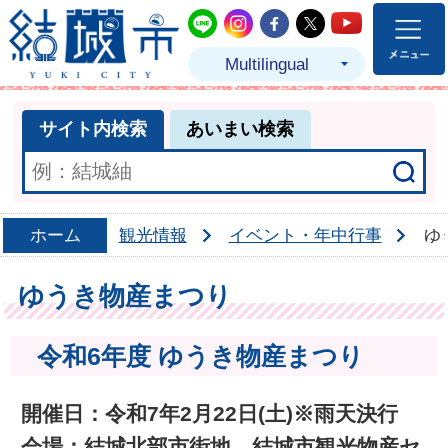
結城市公式LINE
結城市公式Instagram
結城市公式Facebo
結城市公式Twit
結城市公式
Multilingual
サイト内検索
あいまい検索
ホーム
観光情報
イベント・年中行事
ゆ
ゆうき物産まつり
令和6年度 ゆうき物産まつり
開催日：令和7年2月22日(土)※雨天決行
会場：結城北部市街地、結城市観光物産セ