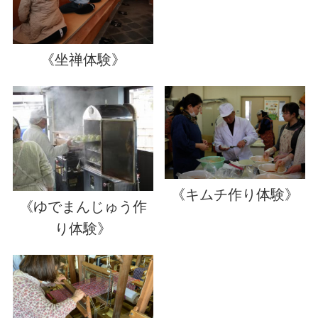
《坐禅体験》
《キムチ作り体験》
《ゆでまんじゅう作
り体験》