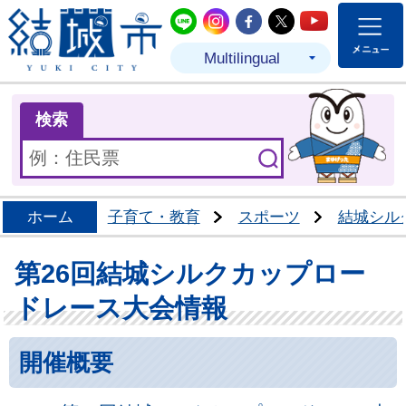
結城市公式LINE
結城市公式Instagram
結城市公式Facebo
結城市公式Twit
結城市公式
Multilingual
ま
検索
ホーム
子育て・教育
スポーツ
結城シル
第26回結城シルクカップロー
ドレース大会情報
開催概要