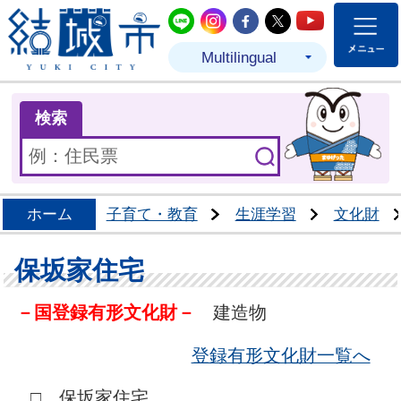
結城市公式LINE
結城市公式Instagram
結城市公式Facebo
結城市公式Twit
結城市公式
Multilingual
ま
検索
ホーム
子育て・教育
生涯学習
文化財
保坂家住宅
－国登録有形文化財－
建造物
登録有形文化財一覧へ
□ 保坂家住宅