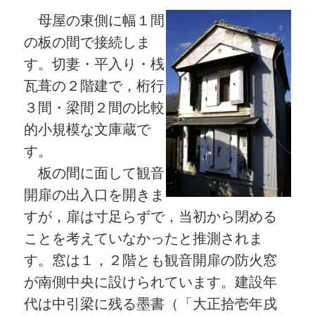
母屋の東側に幅１間
の板の間で接続しま
す。切妻・平入り・桟
瓦葺の２階建で，桁行
３間・梁間２間の比較
的小規模な文庫蔵で
す。
板の間に面して観音
開扉の出入口を開きま
すが，扉は寸足らずで，当初から閉める
ことを考えていなかったと推測されま
す。窓は１，２階とも観音開扉の防火窓
が南側中央に設けられています。建設年
代は中引梁に残る墨書（「大正拾壱年戌