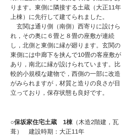
ります。東側に隣接する土蔵（大正11年
上棟）に先行して建てられました。
玄関は通り側（南側）西寄りに設けら
れ，その奥に６畳と８畳の座敷が連続
し，北側と東側に縁が廻ります。玄関の
東側には中廊下を挟んで10畳の客座敷が
あり，南北に縁が設けられています。比
較的小規模な建物で，西側の一部に改造
がみられますが，材質と造りの良さが目
立っており，保存状態も良好です。
○
保坂家住宅土蔵 1棟
（木造2階建，瓦
葺） 建設時期：大正11年