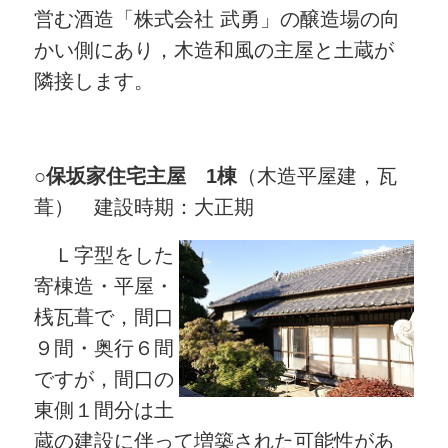
営む酒造「株式会社 武勇」の醸造場の向
かい側にあり，木造和風の主屋と土蔵が
隣接します。
○
保坂家住宅主屋 1棟
（木造平屋建，瓦
葺） 建設時期：大正期
Ｌ字型をした
寄棟造・平屋・
桟瓦葺で，間口
９間・奥行６間
ですが，間口の
東側１間分は土
蔵の建設に伴って増築された可能性があ