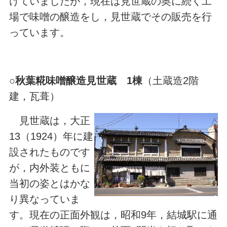
けていましたが，現在は見世蔵の奥に続く工
場で味噌の醸造をし，見世蔵でその販売を行
っています。
○
秋葉糀味噌醸造見世蔵 1棟
（土蔵造2階
建，瓦葺）
見世蔵は，大正
13（1924）年に建
設されたものです
が，内外装ともに
当初の姿とはかな
り異なっていま
す。現在の正面外観は，昭和9年，結城駅に通