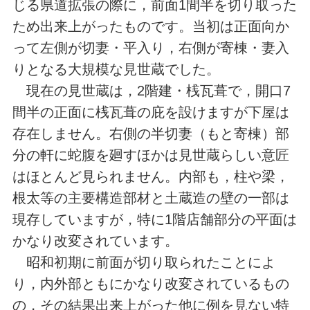
じる県道拡張の際に，前面1間半を切り取った
ため出来上がったものです。当初は正面向か
って左側が切妻・平入り，右側が寄棟・妻入
りとなる大規模な見世蔵でした。
現在の見世蔵は，2階建・桟瓦葺で，開口7
間半の正面に桟瓦葺の庇を設けますが下屋は
存在しません。右側の半切妻（もと寄棟）部
分の軒に蛇腹を廻すほかは見世蔵らしい意匠
はほとんど見られません。内部も，柱や梁，
根太等の主要構造部材と土蔵造の壁の一部は
現存していますが，特に1階店舗部分の平面は
かなり改変されています。
昭和初期に前面が切り取られたことによ
り，内外部ともにかなり改変されているもの
の，その結果出来上がった他に例を見ない特