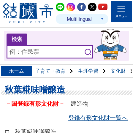
結城市公式LINE
結城市公式Instagram
結城市公式Facebo
結城市公式Twit
結城市公式
Multilingual
ま
検索
ホーム
子育て・教育
生涯学習
文化財
秋葉糀味噌醸造
－国登録有形文化財－
建造物
登録有形文化財一覧へ
□ 秋葉糀味噌醸造