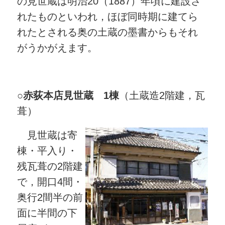
の見世蔵は明治20（1887）年頃に建設さ
れたものといわれ，ほぼ同時期に建てら
れたとされる奥の土蔵の墨書からもそれ
がうかがえます。
○
赤荻本店見世蔵 1棟
（土蔵造2階建，瓦
葺）
見世蔵は寄
棟・平入り・
残瓦葺の2階建
で，開口4間・
奥行2間半の前
面に半間の下