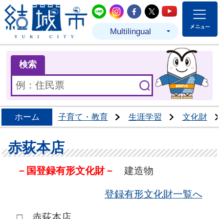
結城市公式LINE
結城市公式Instagram
結城市公式Facebo
結城市公式Twit
結城市公式
Multilingual
ま
検索
ホーム
子育て・教育
生涯学習
文化財
赤荻本店
－国登録有形文化財－
建造物
登録有形文化財一覧へ
□ 赤荻本店