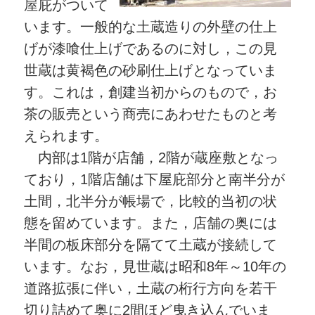
屋庇がついて
います。一般的な土蔵造りの外壁の仕上
げが漆喰仕上げであるのに対し，この見
世蔵は黄褐色の砂刷仕上げとなっていま
す。これは，創建当初からのもので，お
茶の販売という商売にあわせたものと考
えられます。
内部は1階が店舗，2階が蔵座敷となっ
ており，1階店舗は下屋庇部分と南半分が
土間，北半分が帳場で，比較的当初の状
態を留めています。また，店舗の奥には
半間の板床部分を隔てて土蔵が接続して
います。なお，見世蔵は昭和8年～10年の
道路拡張に伴い，土蔵の桁行方向を若干
切り詰めて奥に2間ほど曳き込んでいま