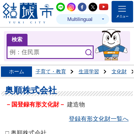
結城市公式LINE
結城市公式Instagram
結城市公式Facebo
結城市公式Twit
結城市公式
Multilingual
ま
検索
ホーム
子育て・教育
生涯学習
文化財
奥順株式会社
－国登録有形文化財－
建造物
登録有形文化財一覧へ
□ 奥順株式会社