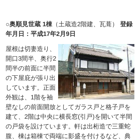
○
奥順見世蔵 1棟
（土蔵造2階建、瓦葺）
登録
年月日：平成17年2月9日
屋根は切妻造り、
開口3間半、奥行2
間半の前面に半間
の下屋庇が張り出
しています。正面
外観は、1階を袖
壁なしの前面開放としてガラス戸と格子戸を
建て、2階は中央に横長窓(引戸)を開いて半間
の戸袋を設けています。軒は出桁造で三重蛇
腹、棟は箱棟で両端に影盛を付けるなど、典