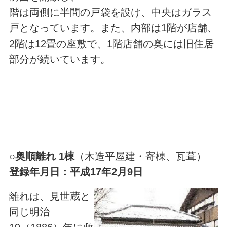
階は両側に半間の戸袋を設け、中央はガラス
戸となっています。また、内部は1階が店舗、
2階は12畳の座敷で、1階店舗の奥には旧住居
部分が続いています。
○
奥順離れ 1棟
（木造平屋建・寄棟、瓦葺）
登録年月日：平成17年2月9日
離れは、見世蔵と
同じ明治