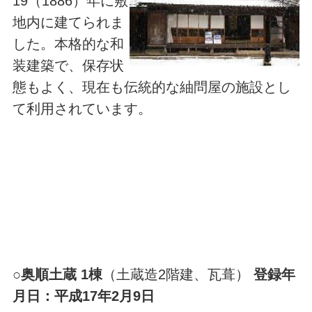
19（1886）年に敷
地内に建てられま
した。本格的な和
装建築で、保存状
態もよく、現在も伝統的な紬問屋の施設とし
て利用されています。
○
奥順土蔵 1棟
（土蔵造2階建、瓦葺）
登録年
月日：平成17年2月9日