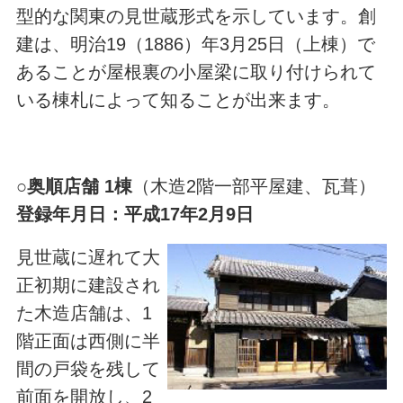
型的な関東の見世蔵形式を示しています。創
建は、明治19（1886）年3月25日（上棟）で
あることが屋根裏の小屋梁に取り付けられて
いる棟札によって知ることが出来ます。
○
奥順店舗 1棟
（木造2階一部平屋建、瓦葺）
登録年月日：平成17年2月9日
見世蔵に遅れて大
正初期に建設され
た木造店舗は、1
階正面は西側に半
間の戸袋を残して
前面を開放し、2