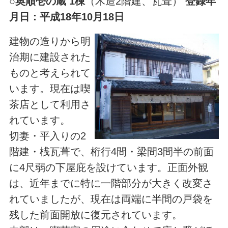
○
奥順壱の蔵 1棟
（木造2階建、瓦葺）
登録年
月日：平成18年10月18日
建物の造りから明
治期に建設された
ものと考えられて
います。現在は喫
茶店として利用さ
れています。
切妻・平入りの2
階建・桟瓦葺で、桁行4間・梁間3間半の前面
に4尺弱の下屋庇を設けています。正面外観
は、近年までに特に一階部分が大きく改変さ
れていましたが、現在は両端に半間の戸袋を
残した前面開放に復元されています。