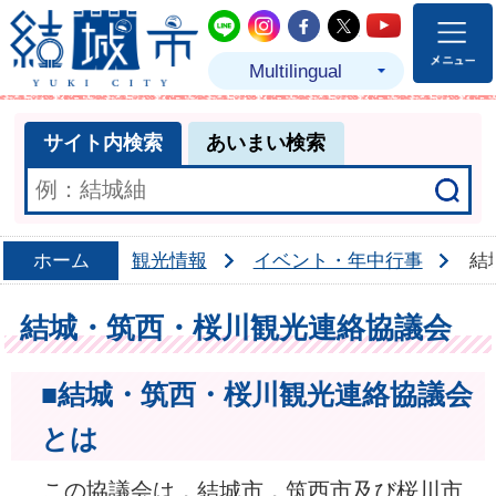
結城市公式LINE
結城市公式Instagram
結城市公式Facebo
結城市公式Twit
結城市公式
Multilingual
サイト内検索
あいまい検索
ホーム
観光情報
イベント・年中行事
結
結城・筑西・桜川観光連絡協議会
■結城・筑西・桜川観光連絡協議会
とは
この協議会は，結城市，筑西市及び桜川市