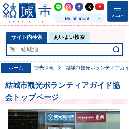
結城市公式LINE
結城市公式Instagram
結城市公式Facebo
結城市公式Twit
結城市公式
Multilingual
サイト内検索
あいまい検索
ホーム
観光情報
結城市観光ボランティアガ
結城市観光ボランティアガイド協
会トップページ