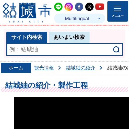
結城市公式LINE
結城市公式Instagram
結城市公式Facebo
結城市公式Twit
結城市公式
Multilingual
サイト内検索
あいまい検索
ホーム
観光情報
結城紬の紹介
結城紬の
結城紬の紹介・製作工程