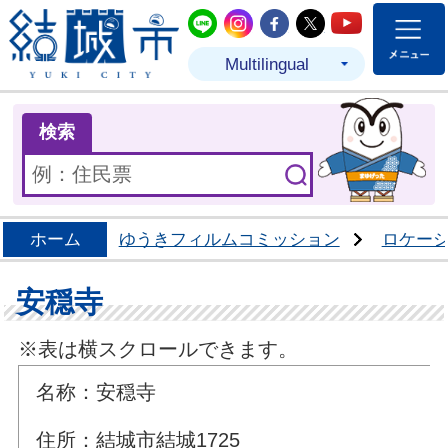
結城市公式LINE
結城市公式Instagram
結城市公式Facebo
結城市公式Twit
結城市公式
Multilingual
ま
検索
ホーム
ゆうきフィルムコミッション
ロケー
安穏寺
※表は横スクロールできます。
名称：安穏寺
住所：結城市結城1725