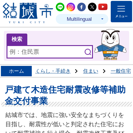
結城市公式LINE
結城市公式Instagram
結城市公式Facebo
結城市公式Twit
結城市公式
Multilingual
ま
検索
ホーム
くらし・手続き
住まい
一般住宅
戸建て木造住宅耐震改修等補助
金交付事業
結城市では、地震に強い安全なまちづくりを
目指し、耐震性が低いと判定された住宅にお