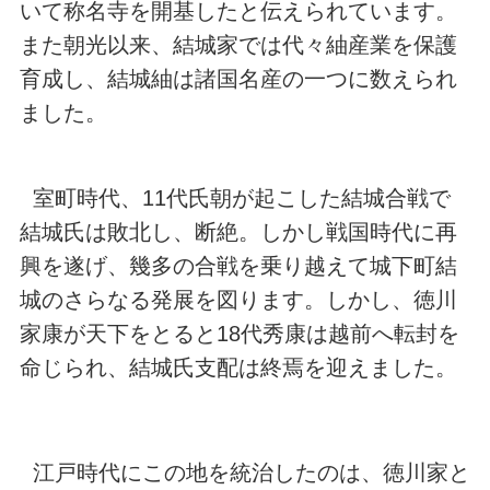
いて称名寺を開基したと伝えられています。
また朝光以来、結城家では代々紬産業を保護
育成し、結城紬は諸国名産の一つに数えられ
ました。
室町時代、11代氏朝が起こした結城合戦で
結城氏は敗北し、断絶。しかし戦国時代に再
興を遂げ、幾多の合戦を乗り越えて城下町結
城のさらなる発展を図ります。しかし、徳川
家康が天下をとると18代秀康は越前へ転封を
命じられ、結城氏支配は終焉を迎えました。
江戸時代にこの地を統治したのは、徳川家と