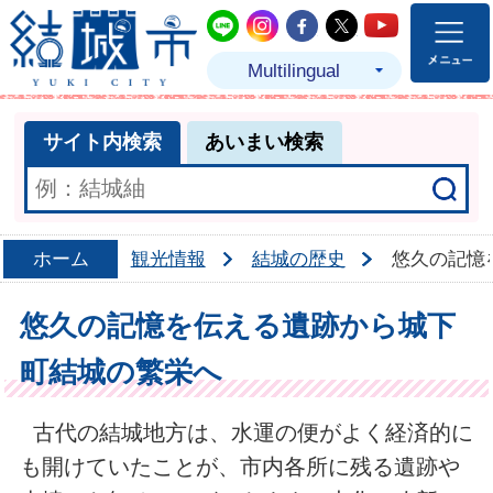
結城市公式LINE
結城市公式Instagram
結城市公式Facebo
結城市公式Twit
結城市公式
Multilingual
サイト内検索
あいまい検索
ホーム
観光情報
結城の歴史
悠久の記憶
悠久の記憶を伝える遺跡から城下
町結城の繁栄へ
古代の結城地方は、水運の便がよく経済的に
も開けていたことが、市内各所に残る遺跡や