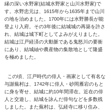
縁の深い水野家(結城水野家と山川水野家)で
す。水野忠元は、1615年から1635年まで山川
の地を治めました。1700年には水野勝長が能
登より入府。その3年後に結城城の再築を許さ
れ、結城は城下町としてよみがえりました。
結城は江戸経済の大動脈である鬼怒川の要衝
にあり、結城紬や農産物の集散地として隆盛
を極めました。
この頃、江戸時代の俳人・画家として有名な
与謝蕪村は、1742年に俳人・砂岡雁宕のもと
に身を寄せ、結城に約10年間滞在。近在の俳
人と交遊し、結城を詠んだ俳句などを多数残
しました。また蕪村は、弘経寺に移り住み、