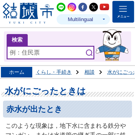
結城市公式LINE
結城市公式Instagram
結城市公式Facebo
結城市公式Twit
結城市公式
Multilingual
ま
検索
ホーム
くらし・手続き
相談
水がにごっ
水がにごったときは
赤水が出たとき
このような現象は，地下水に含まれる鉄分や