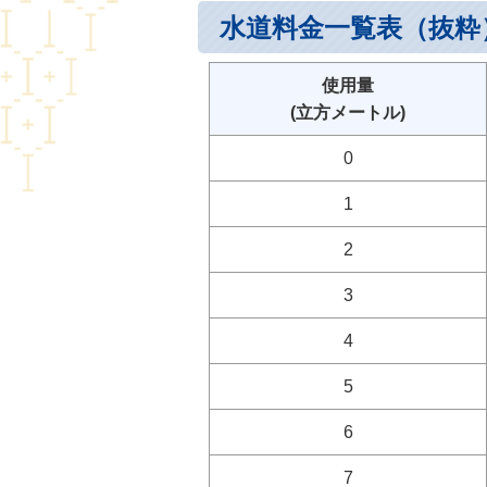
水道料
使用量
(立方メートル)
0
1
2
3
4
5
6
7