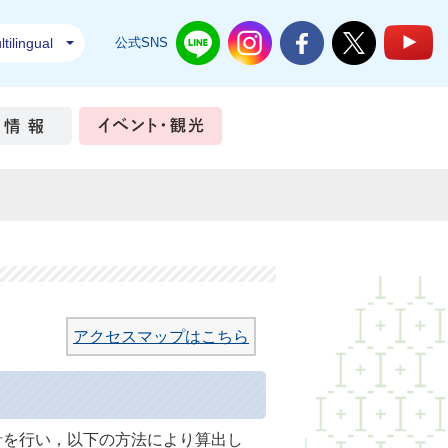
tilingual
公式SNS
結城市公式LINE
結城市公式Instagram
結城市公式Facebook
結城市公式Twi
結
ちづくり
市政情報
イベント・観光
アクセスマップはこちら
針を行い，以下の方法により算出し