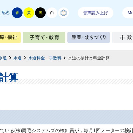
配色
青
黄
黒
白
結城紬
音声読み上げ
Mul
手続き
健康・医療・福祉
子育て・教育
産業・ま
水道
水道
水道料金・手数料
水道の検針と料金計算
計算
ている(株)両毛システムズの検針員が，毎月1回メーターの検