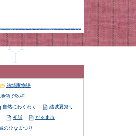
結城家物語
の地酒で乾杯
自然にわくわく
結城夏祭り
初詣
だるま市
城のひなまつり