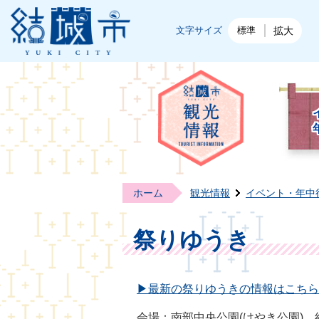
結城市公式ホームページ
文字サイズ
標準
拡大
結城
ホーム
観光情報
イベント・年中
祭りゆうき
▶最新の祭りゆうきの情報はこちら
会場：南部中央公園(けやき公園)