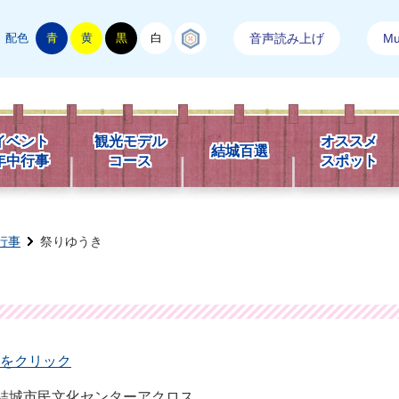
配色
青
黄
黒
白
結城紬
音声読み上げ
Mul
市観光情報
イベント
観光モデル
オススメ
結城百選
年中行事
コース
スポット
行事
祭りゆうき
をクリック
、結城市民文化センターアクロス