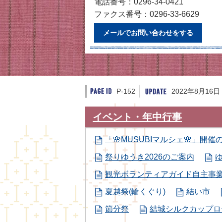
電話番号：0296-34-0421
ファクス番号：0296-33-6629
メールでお問い合わせをする
P-152
2022年8月16日
イベント・年中行事
「🌸MUSUBIマルシェ🌸」開催
祭りゆうき2026のご案内
観光ボランティアガイド自主事
夏越祭(輪くぐり)
結い市
節分祭
結城シルクカップロ