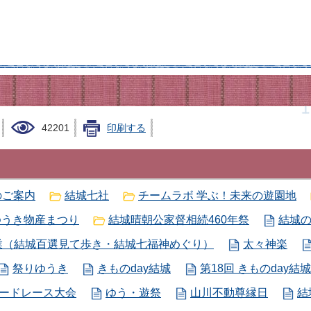
42201
印刷する
のご案内
結城七社
チームラボ 学ぶ！未来の遊園地
ゆうき物産まつり
結城晴朝公家督相続460年祭
結城
業（結城百選見て歩き・結城七福神めぐり）
太々神楽
祭りゆうき
きものday結城
第18回 きものday結城
ードレース大会
ゆう・遊祭
山川不動尊縁日
結