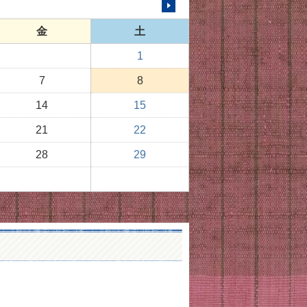
次の月へ
金
土
1
7
8
14
15
21
22
28
29