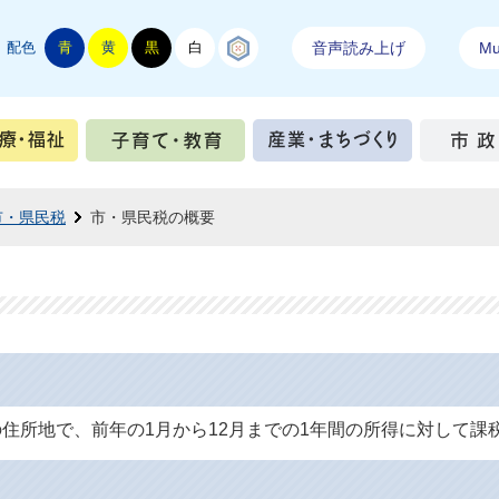
配色
青
黄
黒
白
結城紬
音声読み上げ
Mul
手続き
健康・医療・福祉
子育て・教育
産業・ま
市・県民税
市・県民税の概要
の住所地で、前年の1月から12月までの1年間の所得に対して課