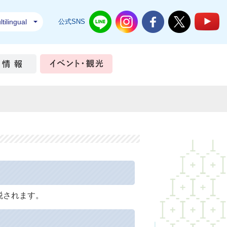
tilingual
公式SNS
結城市公式LINE
結城市公式Instagram
結城市公式Facebook
結城市公式Twi
結
ちづくり
市政情報
イベント・観光
税されます。