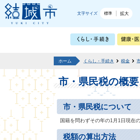
結城市公式ホームページ
文字サイズ
標準
拡大
くらし・
ホーム
くらし・手続き
税金
市・県民税の概要
市・県民税について
国籍を問わずその年の1月1日現在
税額の算出方法