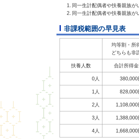
同一生計配偶者や扶養親族がい
同一生計配偶者や扶養親族がい
非課税範囲の早見表
均等割・所
どちらも非
扶養人数
合計所得金
0人
380,0
1人
828,0
2人
1,108,0
3人
1,388,0
4人
1,668,0