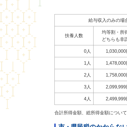
給与収入のみの場
均等割・所
扶養人数
どちらも非
0人
1,030,0
1人
1,478,0
2人
1,758,0
3人
2,099,9
4人
2,499,9
合計所得金額、総所得金額について
市・県民税のかからな