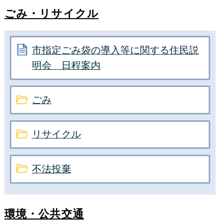
いて
ごみ・リサイクル
2023年7月12日
山川文化会館が開館40周年を迎えました
市指定ごみ袋の導入等に関する住民説
明会 日程案内
2023年4月1日
いばらき電子申請・届出サービスに係る
ごみ
指定納付受託者の指定について
2022年11月10日
リサイクル
子育て情報誌「Happy-Note」2022年冬号
に結城市が掲載されました
不法投棄
2022年9月1日
電子申請・届出サービス開始のお知らせ
環境・公共交通
2022年2月28日