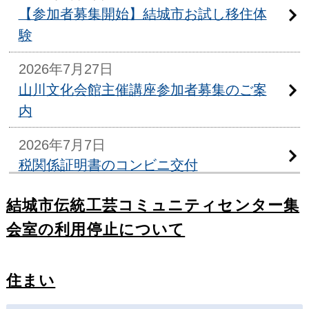
【参加者募集開始】結城市お試し移住体
験
2026年7月27日
山川文化会館主催講座参加者募集のご案
内
2026年7月7日
税関係証明書のコンビニ交付
2026年6月22日
結城市伝統工芸コミュニティセンター集
窓口業務の時間延長
会室の利用停止について
2026年6月16日
徘徊犬の目撃情報が寄せられています
住まい
2026年4月20日