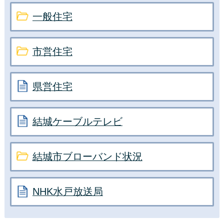
指定納付受託者の指定について
一般住宅
2026年1月9日
市営住宅
令和8年結城市消防出初式
2025年12月1日
県営住宅
低未利用土地等の譲渡にかかる所得税及
び個人住民税の特例措置について（令和2
結城ケーブルテレビ
年7月1日施行）
2025年10月22日
結城市ブローバンド状況
令和7年秋季全国火災予防運動が実施され
ます
NHK水戸放送局
2025年1月23日
収入印紙及び茨城県収入証紙の販売につ