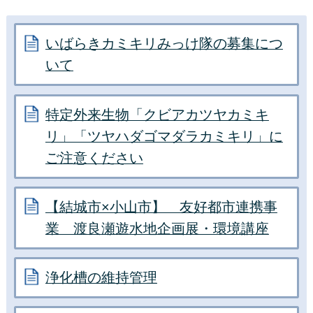
請求書への押印省略について
いばらきカミキリみっけ隊の募集につ
2022年2月28日
いて
債権者登録について
2021年9月9日
特定外来生物「クビアカツヤカミキ
水害に備えたマイ・タイムラインを作り
リ」「ツヤハダゴマダラカミキリ」に
ましょう！
ご注意ください
【結城市×小山市】 友好都市連携事
業 渡良瀬遊水地企画展・環境講座
浄化槽の維持管理