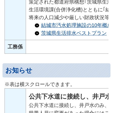
策定された都道府県構想｢茨城県生活
生活環境課(合併浄化槽)とともに｢
将来の人口減少や厳しい財政状況等
結城市汚水処理施設の10年概
茨城県生活排水ベストプラン
(
工務係
お知らせ
※表は横スクロールできます。
公共下水道に接続し、井戸水
公共下水道に接続し、井戸水のみ、