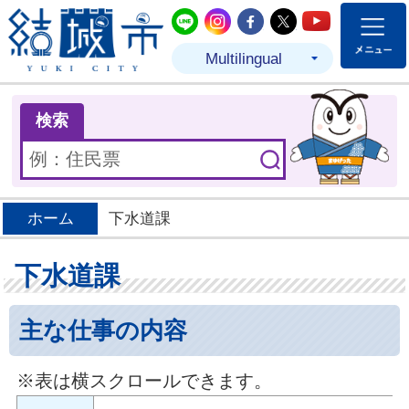
結城市公式LINE
結城市公式Instagram
結城市公式Facebo
結城市公式Twit
結城市公式
Multilingual
ま
検索
ホーム
下水道課
下水道課
主な仕事の内容
※表は横スクロールできます。