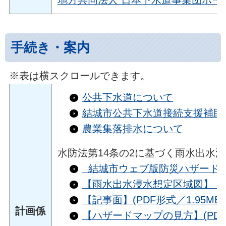
地方共同法人 日本下水道事業団ホー
手続き・案内
※表は横スクロールできます。
公共下水道について
結城市公共下水道接続支援補助
農業集落排水について
水防法第14条の2に基づく雨水出水
結城市ウェブ版防災ハザード
【雨水出水浸水想定区域図】（想定
【記事面】(PDF形式／1.95MB)
計画係
【ハザードマップの見方】(PDF形