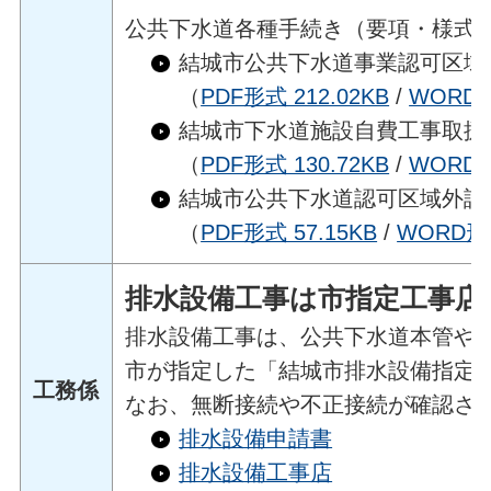
公共下水道各種手続き（要項・様式
結城市公共下水道事業認可区域
（
PDF形式 212.02KB
/
WORD形
結城市下水道施設自費工事取扱
（
PDF形式 130.72KB
/
WORD形
結城市公共下水道認可区域外証
（
PDF形式 57.15KB
/
WORD形式
排水設備工事は市指定工事店
排水設備工事は、公共下水道本管や
市が指定した「結城市排水設備指定
工務係
なお、無断接続や不正接続が確認さ
排水設備申請書
排水設備工事店