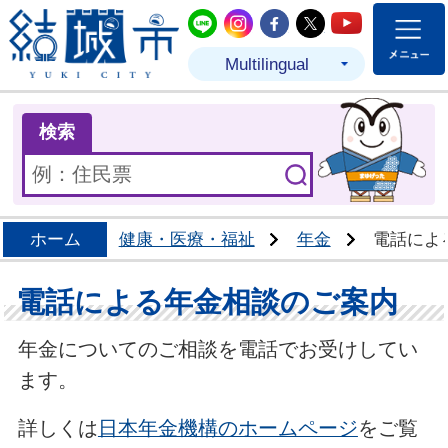
結城市公式LINE
結城市公式Instagram
結城市公式Facebo
結城市公式Twit
結城市公式
Multilingual
ま
検索
ホーム
健康・医療・福祉
年金
電話によ
電話による年金相談のご案内
年金についてのご相談を電話でお受けしてい
ます。
詳しくは
日本年金機構のホームページ
をご覧