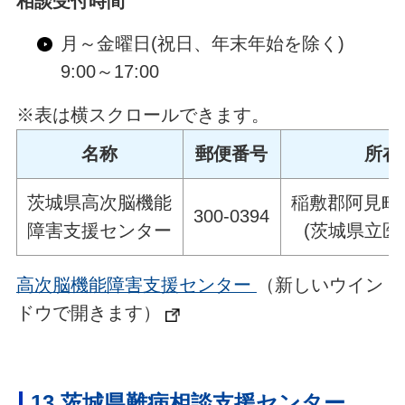
相談受付時間
月～金曜日(祝日、年末年始を除く)
9:00～17:00
※表は横スクロールできます。
名称
郵便番号
所在
茨城県高次脳機能
稲敷郡阿見町阿
300-0394
障害支援センター
(茨城県立医
高次脳機能障害支援センター
（新しいウイン
ドウで開きます）
13 茨城県難病相談支援センター