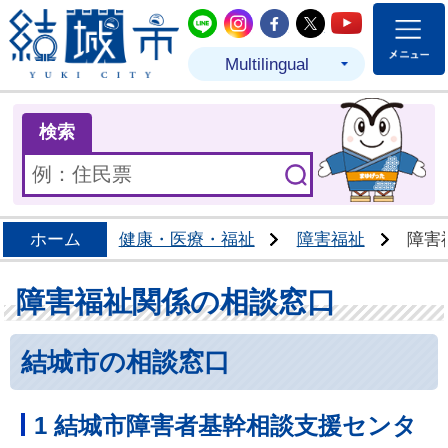
結城市公式LINE
結城市公式Instagram
結城市公式Facebo
結城市公式Twit
結城市公式
Multilingual
ま
検索
ホーム
健康・医療・福祉
障害福祉
障害
障害福祉関係の相談窓口
結城市の相談窓口
1 結城市障害者基幹相談支援センタ