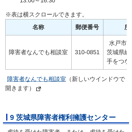
13:00～16:30
※表は横スクロールできます。
名称
郵便番号
所
水戸市千
障害者なんでも相談室
310-0851
茨城県総
手をつな
障害者なんでも相談室
（新しいウインドウで
開きます）
9 茨城県障害者権利擁護センター
虐待を受けた障害者、または、虐待を受けた