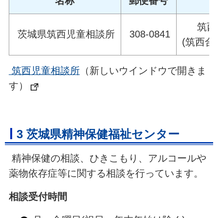
名称
郵便番号
筑西
茨城県筑西児童相談所
308-0841
(筑西合
筑西児童相談所
（新しいウインドウで開きま
す）
3 茨城県精神保健福祉センター
精神保健の相談、ひきこもり、アルコールや
薬物依存症等に関する相談を行っています。
相談受付時間