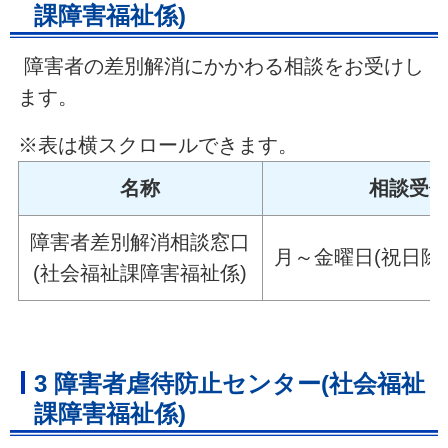
課障害福祉係)
障害者の差別解消にかかわる相談をお受けし
ます。
※表は横スクロールできます。
名称
相談受
障害者差別解消相談窓口
月～金曜日(祝日除く) 
(社会福祉課障害福祉係)
3 障害者虐待防止センター(社会福祉
課障害福祉係)