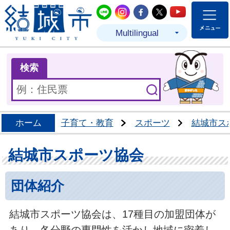
結城市公式LINE
結城市公式Instagram
結城市公式Facebo
結城市公式Twit
結城市公式
Multilingual
ま
検索
ホーム
子育て・教育
スポーツ
結城市ス
結城市スポーツ協会
団体紹介
結城市スポーツ協会は、17種目の加盟団体が