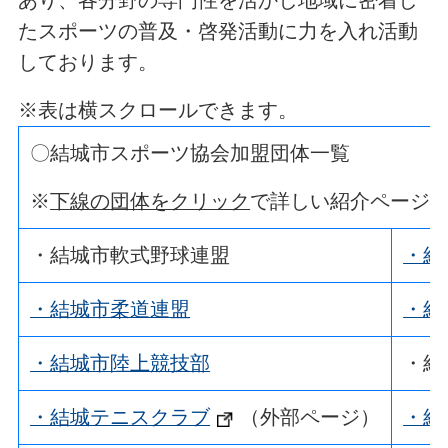
あり、各分野の専門性を活かし地域に密着し
たスポーツの普及・啓発活動に力を入れ活動
しております。
※表は横スクロールできます。
〇結城市スポーツ協会加盟団体一覧
※
下線の団体をクリック
で詳しい紹介ページ
・結城市軟式野球連盟
・結
・結城市柔道連盟
・結
・結城市陸上競技部
・結
・結城テニスクラブ
（外部ページ）
・結