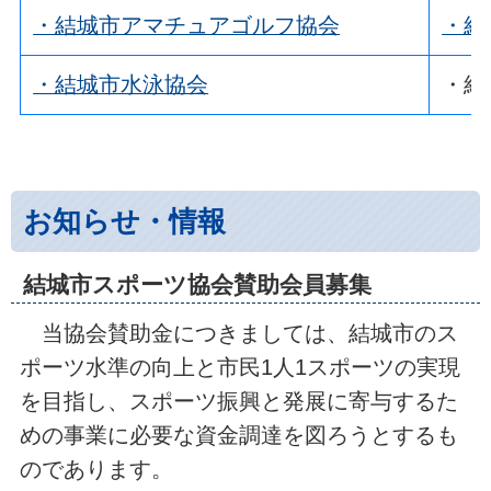
・結城市アマチュアゴルフ協会
・結
・結城市水泳協会
・結
お知らせ・情報
結城市スポーツ協会賛助会員募集
当協会賛助金につきましては、結城市のス
ポーツ水準の向上と市民1人1スポーツの実現
を目指し、スポーツ振興と発展に寄与するた
めの事業に必要な資金調達を図ろうとするも
のであります。