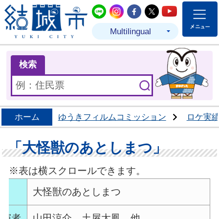
結城市公式LINE
結城市公式Instagram
結城市公式Facebo
結城市公式Twit
結城市公式
Multilingual
ま
検索
ホーム
ゆうきフィルムコミッション
ロケ実
「大怪獣のあとしまつ」
※表は横スクロールできます。
名
大怪獣のあとしまつ
出演者
山田涼介、土屋太鳳 他