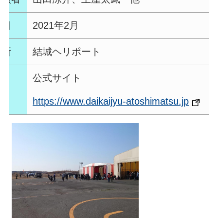
月日
2021年2月
場所
結城ヘリポート
公式サイト
https://www.daikaijyu-atoshimatsu.jp