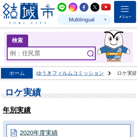
結城市公式LINE
結城市公式Instagram
結城市公式Facebo
結城市公式Twit
結城市公式
Multilingual
ま
検索
ホーム
ゆうきフィルムコミッション
ロケ実
ロケ実績
年別実績
2020年度実績