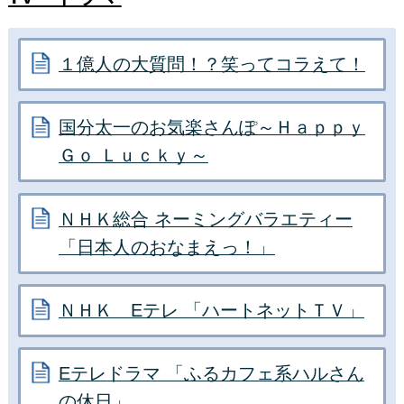
１億人の大質問！？笑ってコラえて！
国分太一のお気楽さんぽ～Ｈａｐｐｙ
Ｇｏ Ｌｕｃｋｙ～
ＮＨＫ総合 ネーミングバラエティー
「日本人のおなまえっ！」
ＮＨＫ Eテレ 「ハートネットＴＶ」
Eテレドラマ 「ふるカフェ系ハルさん
の休日」