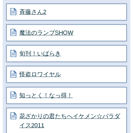
斉藤さん2
魔法のランプSHOW
旬刊！いばらき
怪盗ロワイヤル
知っとく！なっ得！
花ざかりの君たちへイケメン☆パラダ
イス2011