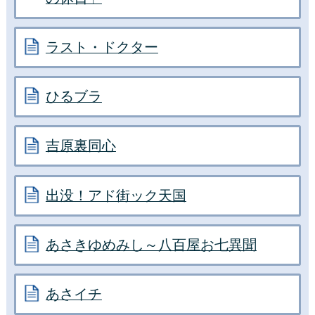
ラスト・ドクター
ひるブラ
吉原裏同心
出没！アド街ック天国
あさきゆめみし～八百屋お七異聞
あさイチ